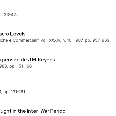
pp. 23-42.
Macro Levels
iche e Commerciali”, vol. XXXIV, n. 10, 1987, pp. 957-969.
a pensée de J.M. Keynes
1988, pp. 151-166.
, pp. 131-161.
ught in the Inter-War Period