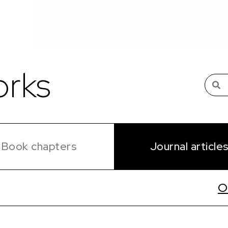
rks
Book chapters
Journal article
O