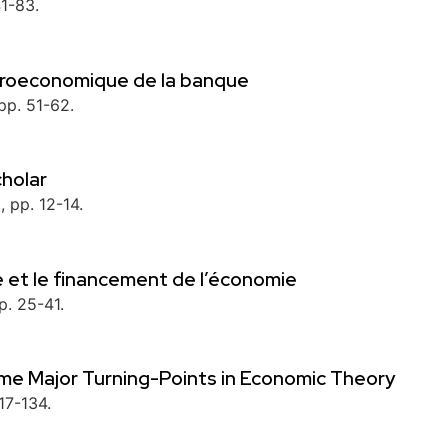
41-83.
macroeconomique de la banque
 pp. 51-62.
cholar
, pp. 12-14.
 et le financement de l’économie
p. 25-41.
ome Major Turning-Points in Economic Theory
117-134.