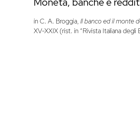
Moneta, banche e reddit
in C. A. Broggia,
Il banco ed il monte de
XV-XXIX (rist. in “Rivista Italiana degl