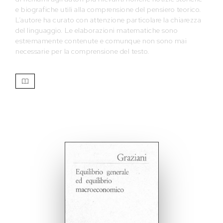
e biografiche utili alla comprensione del pensiero teorico.
L’autore ha curato con attenzione particolare la chiarezza
del linguaggio. Le elaborazioni matematiche sono
estremamente contenute e comunque non sono mai
necessarie per la comprensione del testo.