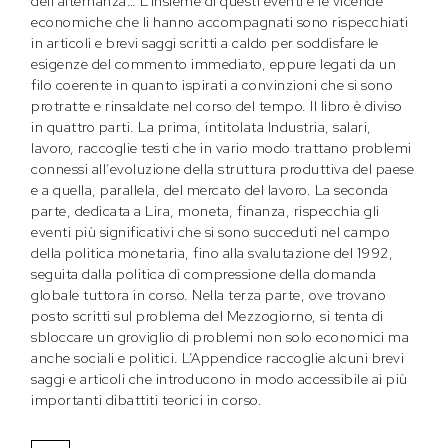
dell’alternanza… L’insieme di questi eventi e le vicende
economiche che li hanno accompagnati sono rispecchiati
in articoli e brevi saggi scritti a caldo per soddisfare le
esigenze del commento immediato, eppure legati da un
filo coerente in quanto ispirati a convinzioni che si sono
protratte e rinsaldate nel corso del tempo. Il libro è diviso
in quattro parti. La prima, intitolata Industria, salari,
lavoro, raccoglie testi che in vario modo trattano problemi
connessi all’evoluzione della struttura produttiva del paese
e a quella, parallela, del mercato del lavoro. La seconda
parte, dedicata a Lira, moneta, finanza, rispecchia gli
eventi più significativi che si sono succeduti nel campo
della politica monetaria, fino alla svalutazione del 1992,
seguita dalla politica di compressione della domanda
globale tuttora in corso. Nella terza parte, ove trovano
posto scritti sul problema del Mezzogiorno, si tenta di
sbloccare un groviglio di problemi non solo economici ma
anche sociali e politici. L’Appendice raccoglie alcuni brevi
saggi e articoli che introducono in modo accessibile ai più
importanti dibattiti teorici in corso.