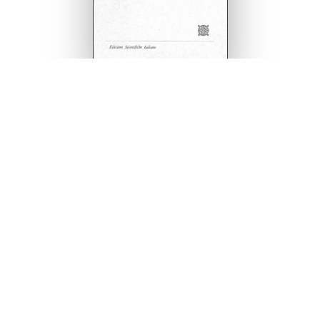
Equilibrio generale ed
equilibrio
macroeconomico
In questo volume, che costituisce l’opera teorica di
maggior rilievo del primo decennio della sua attività
scientifica, Graziani difende la consistenza logica della
teoria dell’equilibrio economico generale di Walras-Pareto,
ma ne mostra le insufficienze quando si cerca di estenderla
all’analisi dei problemi dinamici. I propositi di Graziani
sono di saggiare il ruolo dell’ipotesi di coefficienti costanti