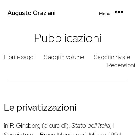
Augusto Graziani
Menu
Pubblicazioni
Libri e saggi
Saggi in volume
Saggi in riviste
Recensioni
Le privatizzazioni
in P. Ginsborg (a cura di),
Stato dell’Italia
, Il
Saggiatore – Bruno Mondadori, Milano, 1994,