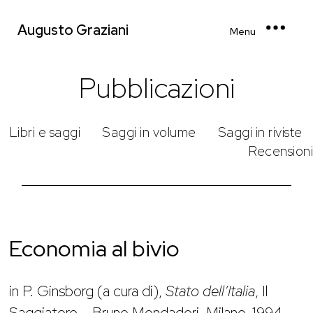
Augusto Graziani
Menu
Pubblicazioni
Libri e saggi
Saggi in volume
Saggi in riviste
Recensioni
Economia al bivio
in P. Ginsborg (a cura di),
Stato dell’Italia
, Il
Saggiatore – Bruno Mondadori, Milano, 1994,