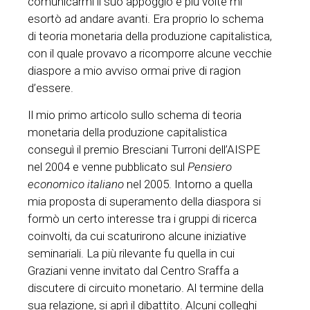
comunicarmi il suo appoggio e più volte mi
esortò ad andare avanti. Era proprio lo schema
di teoria monetaria della produzione capitalistica,
con il quale provavo a ricomporre alcune vecchie
diaspore a mio avviso ormai prive di ragion
d’essere.
Il mio primo articolo sullo schema di teoria
monetaria della produzione capitalistica
conseguì il premio Bresciani Turroni dell’AISPE
nel 2004 e venne pubblicato sul
Pensiero
economico italiano
nel 2005. Intorno a quella
mia proposta di superamento della diaspora si
formò un certo interesse tra i gruppi di ricerca
coinvolti, da cui scaturirono alcune iniziative
seminariali. La più rilevante fu quella in cui
Graziani venne invitato dal Centro Sraffa a
discutere di circuito monetario. Al termine della
sua relazione, si aprì il dibattito. Alcuni colleghi